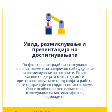
Увид, размислување и
презентација на
достигнувањата
По фазата на изградба и стекнување
знаења, време е за заедничко набљудување
и размислување за часовите. После
часовите, децата можат да им ги
претстават резултатите од својата работа
на сите, зрачејќи со гордост во исто време.
Ова е особено важен елемент за
зголемување на мотивацијата кај
најмладите.