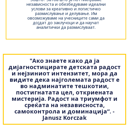
независноста и обезбедуваме идеални
услови за креативно и логистичко
размислување и делување. Им
овозможуваме на учесниците сами да
дојдат до заклучоци и да научат
аналитички да размислуваат.
"Ако знаете како да ја
дијагностицирате детската радост
и нејзиниот интензитет, мора да
видите дека најголемата радост е
во надминатите тешкотии,
постигнатата цел, откриената
мистерија. Радост на триумфот и
среќата на независноста,
самоконтрола и доминација“. -
Janusz Korczak