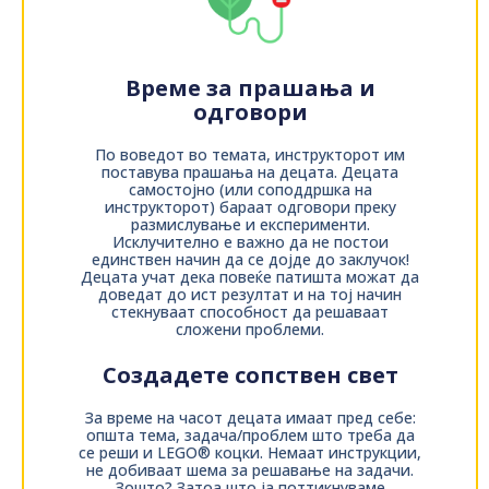
Време за прашања и
одговори
По воведот во темата, инструкторот им
поставува прашања на децата. Децата
самостојно (или соподдршка на
инструкторот) бараат одговори преку
размислување и експерименти.
Исклучително е важно да не постои
единствен начин да се дојде до заклучок!
Децата учат дека повеќе патишта можат да
доведат до ист резултат и на тој начин
стекнуваат способност да решаваат
сложени проблеми.
Создадете сопствен свет
За време на часот децата имаат пред себе:
општа тема, задача/проблем што треба да
се реши и LEGO® коцки. Немаат инструкции,
не добиваат шема за решавање на задачи.
Зошто? Затоа што ја поттикнуваме