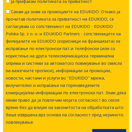
Ја прифаќам политиката за приватност
Сакам да знам за промоциите на EDUKIDO: Откако ја
прочитав политиката за приватност на EDUKIDO, се
согласувам со сопственикот на EDUKIDO - EDUKIDO
Polska Sp. z o. о. и EDUKIDO Partners - сопствениците на
филијалите на EDUKIDO (корисници на франшизата) за
испраќање по електронски пат и телефонски (или со
користење на друга телекомуникациска терминална
опрема и системи за автоматско повикување во смисла
на важечките прописи), информации за промоции,
новости, настани и услуги во "EDUKIDO" мрежа,
вклучително и испраќање на горенаведените
комерцијални информации по електронски пат. Знам дека
имам право да ја повлечам мојата согласност во секое
време без да влијае на законитоста на обработката што
беше извршена врз основа на согласност пред нејзиното
повлекување.