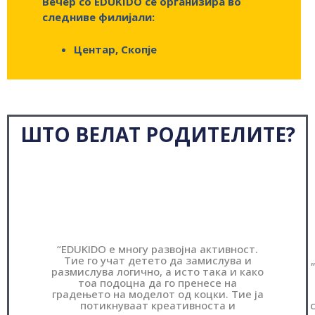
Вечер со EDUKIDO се организира во
следниве филијали:
Центар, Скопје
ШТО ВЕЛАТ РОДИТЕЛИТЕ?
“EDUKIDO е многу развојна активност.
Тие го учат детето да замислува и
размислува логично, а исто така и како
тоа подоцна да го пренесе на
градењето на моделот од коцки. Тие ја
потикнуваат креативноста и