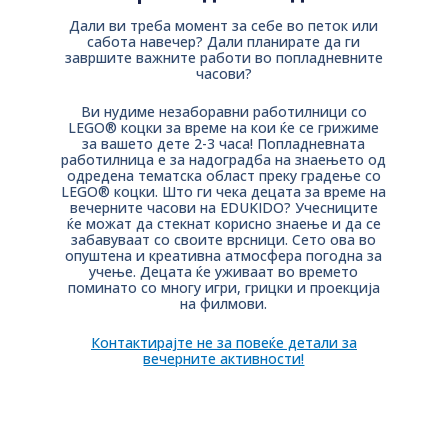
Дали ви треба момент за себе во петок или
сабота навечер? Дали планирате да ги
завршите важните работи во попладневните
часови?
Ви нудиме незаборавни работилници со
LEGO® коцки за време на кои ќе се грижиме
за вашето дете 2-3 часа! Попладневната
работилница е за надоградба на знаењето од
одредена тематска област преку градење со
LEGO® коцки. Што ги чека децата за време на
вечерните часови на EDUKIDO? Учесниците
ќе можат да стекнат корисно знаење и да се
забавуваат со своите врсници. Сето ова во
опуштена и креативна атмосфера погодна за
учење. Децата ќе уживаат во времето
поминато со многу игри, грицки и проекција
на филмови.
Контактирајте не за повеќе детали за
вечерните активности!