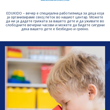
EDUKIDO – вечер е специјална работилница за деца која
ја организираме секој петок во нашиот центар. Можете
да ни ја дадете грижата за вашето дете и да уживате во
слободните вечерни часови и можете да бидете сигурни
дека вашето дете е безбедно и среќно.