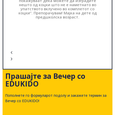
покажуваат дека можете да изградите
нешто од коцки што не е наметнато во
упатството вклучено во комплетот со
коцки“. Препорачувам! Мајка на дете од
предшколска возраст.
Прашајте за Вечер со
EDUKIDO
Пополнете го формуларот подолу и закажете термин за
Вечер со EDUKIDO!