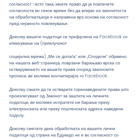
согласност -исто така, имате право да ја повлечете
согласноста во секое време без да влијае на законитоста
на обработката,која е направена врз основа на согласност
пред нејзиното повлекување.
Доколку вашите податоци се префрлени на Facebook со
кликнување на (приклучокот
социјална мрежа) „Ми се допаѓа“ или „Сподели“ објавено
на нашата веб-страница, поврзани барањаво врска со
остварувањето на вашите права според законските
прописи, ве молиме контактирајте го Facebook.
Доколку сакате да ги остварите горенаведените права што
произлегуваат од Законот за заштита на личните
податоци, ве молиме испратете ни барање преку
електронската или преку поштенската адреса наведени
подолу.
Доколку сметате дека обработката на вашите лични
податоци од страна на Едукидо не е во согласност со