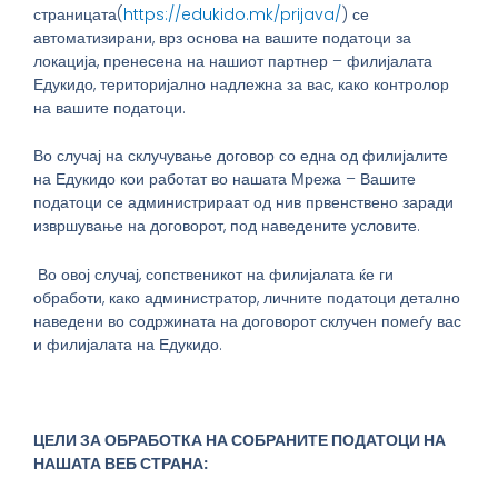
страницата(
https://edukido.mk/prijava/
) се
автоматизирани, врз основа на вашите податоци за
локација, пренесена на нашиот партнер – филијалата
Едукидо, територијално надлежна за вас, како контролор
на вашите податоци.
Во случај на склучување договор со една од филијалите
на Едукидо кои работат во нашата Мрежа – Вашите
податоци се администрираат од нив првенствено заради
извршување на договорот, под наведените условите.
Во овој случај, сопственикот на филијалата ќе ги
обработи, како администратор, личните податоци детално
наведени во содржината на договорот склучен помеѓу вас
и филијалата на Едукидо.
ЦЕЛИ ЗА ОБРАБОТКА НА СОБРАНИТЕ ПОДАТОЦИ НА
НАШАТА ВЕБ СТРАНА: