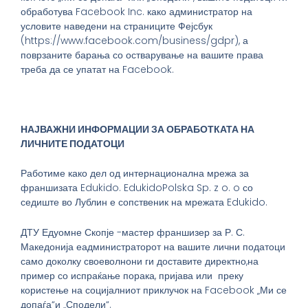
обработува Facebook Inc. како администратор на
условите наведени на страниците Фејсбук
(https://www.facebook.com/business/gdpr), а
поврзаните барања со остварување на вашите права
треба да се упатат на Facebook.
НАЈВАЖНИ ИНФОРМАЦИИ ЗА ОБРАБОТКАТА НА
ЛИЧНИТЕ ПОДАТОЦИ
Работиме како дел од интернационална мрежа за
франшизата Edukido. EdukidoPolska Sp. z o. o со
седиште во Лублин е сопственик на мрежата Edukido.
ДТУ Едуомне Скопје -мастер франшизер за Р. С.
Македонија еадминистраторот на вашите лични податоци
само доколку своеволнони ги доставите директно,на
пример со испраќање порака, пријава или преку
користење на социјалниот приклучок на Facebook „Ми се
допаѓа“и „Сподели“.