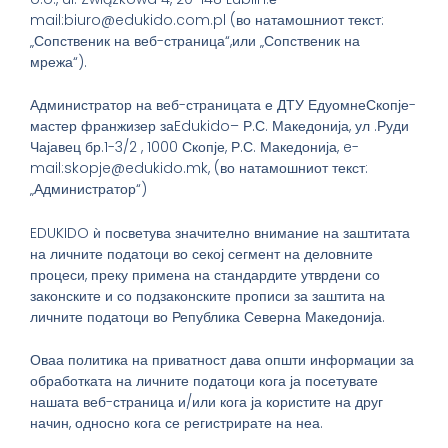
mail:biuro@edukido.com.pl (во натамошниот текст:
„Сопственик на веб-страница“,или „Сопственик на
мрежа“).
Администратор на веб-страницата е ДТУ ЕдуомнеСкопје-
мастер франжизер заEdukido– Р.С. Македонија, ул .Руди
Чајавец бр.1-3/2 , 1000 Скопје, Р.С. Македонија, e-
mail:skopje@edukido.mk, (во натамошниот текст:
„Администратор“)
EDUKIDO ѝ посветува значително внимание на заштитата
на личните податоци во секој сегмент на деловните
процеси, преку примена на стандардите утврдени со
законските и со подзаконските прописи за заштита на
личните податоци во Република Северна Македонија.
Оваа политика на приватност дава општи информации за
обработката на личните податоци кога ја посетувате
нашата веб-страница и/или кога ја користите на друг
начин, односно кога се регистрирате на неа.