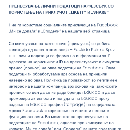
ПРЕНЕСУВАЊЕ ЛИЧНИ ПОДАТОЦИ НА ФЕЈСБУК СО
КОРИСТЕЊЕ НА ПРИКЛУЧОТ „LIKE IT“ И „SHARE“
Ние ги користиме социјалните приклучоци на Facebook
„Ми се допаѓа“ и „Сподели“ на нашата веб-страница.
Со кликнување на такво копче (приклучок) се добива
колекција од нашата компанија – Edukido Polska Sp. z
o.o. лични податоци во форма на информации за IP
адресата на корисникот и ID на прелистувачот и симултан
пренос (пренос) на овие податоци на Facebook. Овие
податоци ги обработуваме врз основа на принципи
наведено во оваа Политика за приватност, во легитимен
интерес на нашата компанија, врз основа на законските
прописи, со цел да се изгради брендот Edukido и да се
промовира активноста и понудата на Edukido преку
водење на Edukido профил (fanpage) на социјалната
мрежа Facebook и користење на истиот и неговите
функционалности. Во моментот на пренесување на
податоците на Facebook, односно при кликнување на
копчето „Ми се допаѓа“ или „Сподели“, вашите податоци ги