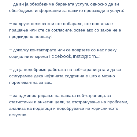
– да ви ја обезбедиме бараната услуга, односно да ви
обезбедиме информации за нашите производи и услуги;
– за други цели за кои сте побарале, сте поставиле
прашање или сте се согласиле, освен ако со закон не е
предвидено поинаку;
– доколку контактирате или се поврзете со нас преку
социјалните мрежи Facebook, Instagram…;
– да ја подобриме работата на веб-страницата и да се
осигурамее дека нејзината содржина е што е можно
порелевантна за вас,
– за администрирање на нашата веб-страница, за
статистички и анкетни цели, за отстранување на проблеми,
анализа на податоци и подобрување на корисничкото
искуство.