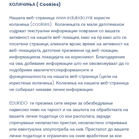
КОЛАЧИЊА (
Cookies
)
Нашата веб-страница www.edukido.mk користи
колачиња (cookies). Колачињата се мали датотеки,кои
содржат текстуални информации поврзани со вашата
активност на нашите веб-локации, како на пр.како што се
посетени страници, кликнати врски, време на активност на
веб-локацијата, датотеки преземени од веб-локации,
информацииза локацијата на корисникот. Благодарение
на ова, добиваме информации што ни овозможуваат да го
подобриме квалитетот,перформансите и
функционалноста на нашата веб-страница (цели на
користење колачиња). Колачиња на нашата веб-страница
не собираат никакви лични информации.
EDUKIDO ги презема сите мерки за обезбедување
највисоко ниво на тајност и на заштита на обработката на
вашите лични податоци со кои располага, заради
спречување неовластен пристап, неовластено откривање
или евентуална злоупотреба на нив. Пристапот до вашите
лични податоци е ограничен на оние вработени за кои