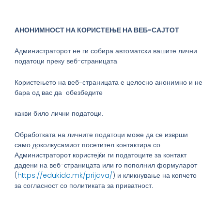
АНОНИМНОСТ НА КОРИСТЕЊЕ НА ВЕБ-САЈТОТ
Администраторот не ги собира автоматски вашите лични
податоци преку веб-страницата.
Користењето на веб-страницата е целосно анонимно и не
бара од вас да обезбедите
какви било лични податоци.
Обработката на личните податоци може да се изврши
само доколкусамиот посетител контактира со
Администраторот користејќи ги податоците за контакт
дадени на веб-страницата или го пополнил формуларот
(
https://edukido.mk/prijava/
) и кликнување на копчето
за согласност со политиката за приватност.