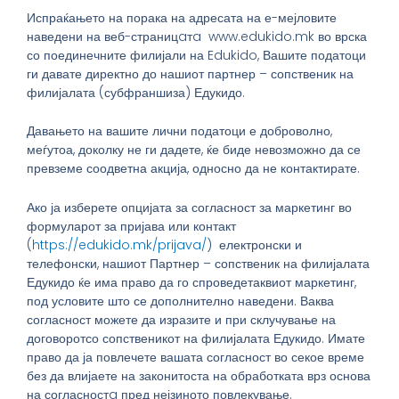
Испраќањето на порака на адресата на е-мејловите
наведени на веб-страницaтa www.edukido.mk во врска
со поединечните филијали на Edukido, Вашите податоци
ги давате директно до нашиот партнер – сопственик на
филијалата (субфраншиза) Едукидо.
Давањето на вашите лични податоци е доброволно,
меѓутоа, доколку не ги дадете, ќе биде невозможно да се
превземе соодветна акција, односно да не контактирате.
Ако ја изберете опцијата за согласност за маркетинг во
формуларот за пријава или контакт
(
https://edukido.mk/prijava/
) електронски и
телефонски, нашиот Партнер – сопственик на филијалата
Едукидо ќе има право да го спроведетаквиот маркетинг,
под условите што се дополнително наведени. Ваква
согласност можете да изразите и при склучување на
договоротсо сопственикот на филијалата Едукидо. Имате
право да ја повлечете вашата согласност во секое време
без да влијаете на законитоста на обработката врз основа
на согласностa пред нејзиното повлекување.