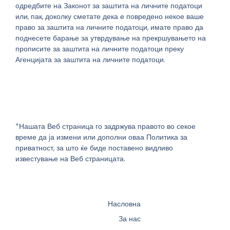
одредбите на Законот за заштита на личните податоци
или, пак, доколку сметате дека е повредено некое ваше
право за заштита на личните податоци, имате право да
поднесете барање за утврдување на прекршувањето на
прописите за заштита на личните податоци преку
Агенцијата за заштита на личните податоци.
*Нашата Веб страница го задржува правото во секое
време да jа измени или дополни оваа Политика за
приватност, за што ќе биде поставено видливо
известување на Веб страницата.
Насловна
За нас