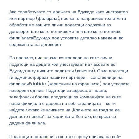
Ако соработувате со мрежата на Едукидо како инструктор
или партнер (филијала), ние ќе го направиме тоа и ќе ги
обработиме вашите лични податоци содржани во
договорот што ќе го потпишеме или што ќе го потпише
филијалатаЕдукидо, под условите детално наведени во
содржината на договорот.
По правило, ние не сме контролори на сите лични
податоци на децата кои учествуваат на часовите во
Едукидо,ниту нивните родители (клиенти). Овие податоци
ги администрираат нашите партнери – сопственици на
филијалиEdukido (корисници на франшиза) под условите
наведени од нив. Податоци за адреса, е-пошта,
телефонски броеви иподатоци за компанијата на сите
наши филијали е дадена на веб-страницата – ќе ги
најдете oткако ќе кликнете на „Кликнете на град за да
дознаете повеќе“, во картичката Контакт, во врска со
дадена филијала.
Податоците оставени за контакт преку пријава на веб-