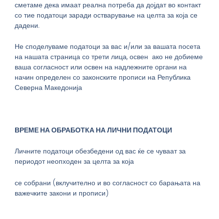
сметаме дека имаат реална потреба да дојдат во контакт
со тие податоци заради остварување на целта за која се
дадени.
Не споделуваме податоци за вас и/или за вашата посета
на нашата страница со трети лица, освен ако не добиеме
ваша согласност или освен на надлежните органи на
начин определен со законските прописи на Република
Северна Македонија
ВРЕМЕ НА ОБРАБОТКА НА ЛИЧНИ ПОДАТОЦИ
Личните податоци обезбедени од вас ќе се чуваат за
периодот неопходен за целта за која
се собрани (вклучително и во согласност со барањата на
важечките закони и прописи)