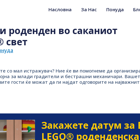
Насловна
За Нас
Понуда
Бл
и роденден во саканиот
 свет
онуда
те со мал истражувач? Ние ќе ви помогнеме да организир
тојна за млади градители и бестрашни механичари. Ваше
вите гости ќе можат да ги најдат одговорите на најважнит
Закажете датум за
LEGO® роденденска