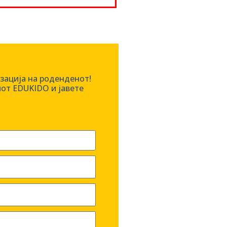
изација на роденденот!
от EDUKIDO и јавете