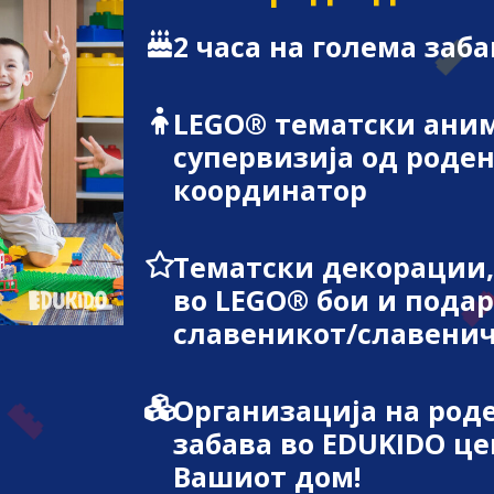
2 часа на голема заба
LEGO® тематски ани
супервизија од роде
координатор
Тематски декорации,
во LEGO® бои и подар
славеникот/славени
Организација на род
забава во EDUKIDO це
Вашиот дом!