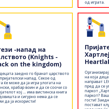
од играта.
Пријат
ези -напад на
Хартлеј
лството (Knights -
Heartla
ack on the kingdom)
Организирај
децата заедно го бранат царството
на која деца
пријателски напад. Секое од
направат LE
а ќе може да ја игра улогата на
пред да се у
нски, храбар воин и да се соочи со
паркот „Харт
јателот кој ... има вистинска книга
паркот? Ваш
довишта и сигурно нема да се
гости! Заедн
и да ја искористи!
постават кл