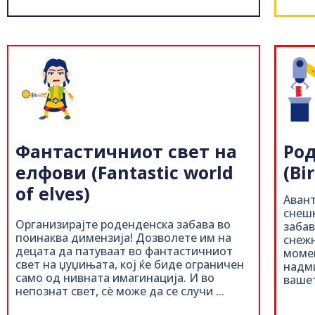
Ро
Фантастичниот свет на
(Bi
елфови (Fantastic world
of elves)
Авант
снешк
Организирајте роденденска забава во
забав
поинаква димензија! Дозволете им на
снежн
децата да патуваат во фантастичниот
момен
свет на џуџињата, кој ќе биде ограничен
надми
само од нивната имагинација. И во
вашет
непознат свет, сè може да се случи ...