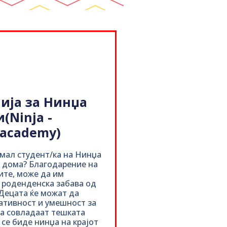
ија за Нинџа
(Ninja -
 academy)
мал студент/ка на Нинџа
 дома? Благодарение на
те, може да им
роденденска забава од
Децата ќе можат да
ативност и умешност за
ја совладаат тешката
 се биде нинџа на крајот