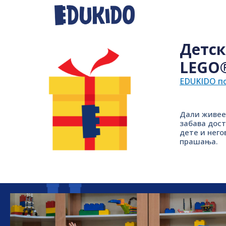
Детск
LEGO®
EDUKIDO п
Дали живее
забава дос
дете и него
прашања.