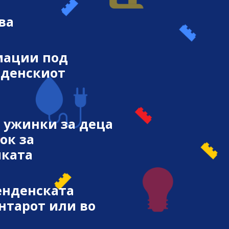
ва
мации под
нденскиот
 ужинки за деца
ок за
чката
енденската
нтарот или во