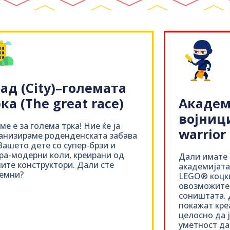
ад (City)–големата
ка (Тhe great race)
Академ
војници
ме е за голема трка! Ние ќе ја
warrior
анизираме роденденската забава
Вашето дете со супер-брзи и
ра-модерни коли, креирани од
Дали имате 
ите конструктори. Дали сте
академијата
емни?
LEGO® коцки
овозможите 
соништата. 
покажат кре
целосно да 
уметност да