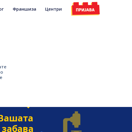
ог
Франшиза
Центри
ате
то
е
 Вашата
 забава