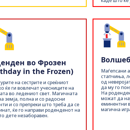
каде што ќе 
Волшеб
денден во Фрозен
rthday in the Frozen)
Маѓепсани 
стапчиња, л
од невероја
урите на сестрите и среќниот
да му го по
о ќе ги вовлечат учесниците на
На роденден
ата во ледениот свет. Магичната
можат да на
а земја, полна и со радосни
еминентни в
ти и со препреки што треба да се
магична игра
нат, ќе го направи роденденот на
о дете незаборавен.