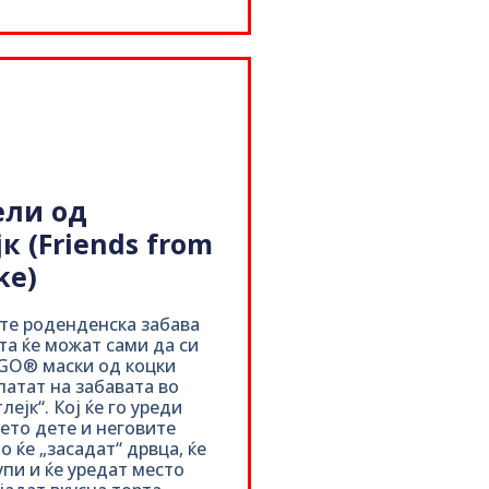
ели од
к (Friends from
ke)
те роденденска забава
та ќе можат сами да си
GO® маски од коцки
патат на забавата во
лејк“. Кој ќе го уреди
ето дете и неговите
о ќе „засадат“ дрвца, ќе
упи и ќе уредат место