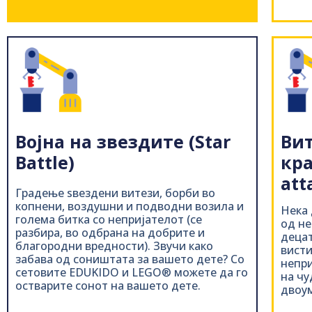
Вит
Војна на звездите (Star
кра
Battle)
att
Градење ѕвездени витези, борби во
копнени, воздушни и подводни возила и
Нека 
голема битка со непријателот (се
од не
разбира, во одбрана на добрите и
децат
благородни вредности). Звучи како
висти
забава од соништата за вашето дете? Со
непри
сетовите EDUKIDO и LEGO® можете да го
на чу
остварите сонот на вашето дете.
двоум