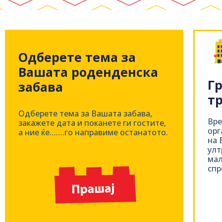
Одберете тема за
Вашата роденденска
Гр
забава
тр
Одберете тема за Вашата забава,
Вре
закажете дата и поканете ги гостите,
орг
а ние ќе…….го направиме останатото.
на 
улт
мал
спр