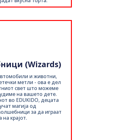
јадат вкусна торта.
ници (Wizards)
автомобили и животни,
етечки метли - ова е дел
тниот свет што можеме
нудиме на вашето дете.
от во EDUKIDO, децата
учат магија од
олшебници за да играат
 на крајот.