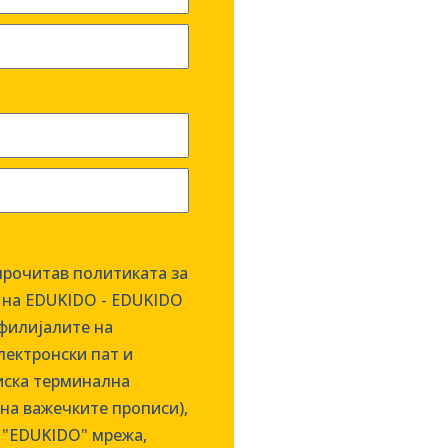
прочитав политиката за
т на EDUKIDO - EDUKIDO
а филијалите на
лектронски пат и
иска терминална
на важечките прописи),
о "EDUKIDO" мрежа,