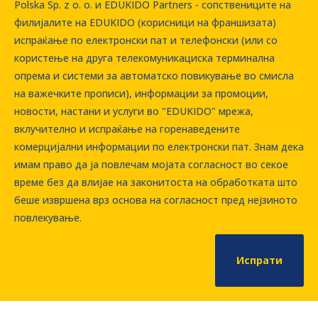
Polska Sp. z o. о. и EDUKIDO Partners - сопствениците на
филијалите на EDUKIDO (корисници на франшизата)
испраќање по електронски пат и телефонски (или со
користење на друга телекомуникациска терминална
опрема и системи за автоматско повикување во смисла
на важечките прописи), информации за промоции,
новости, настани и услуги во "EDUKIDO" мрежа,
вклучително и испраќање на горенаведените
комерцијални информации по електронски пат. Знам дека
имам право да ја повлечам мојата согласност во секое
време без да влијае на законитоста на обработката што
беше извршена врз основа на согласност пред нејзиното
повлекување.
Испрати