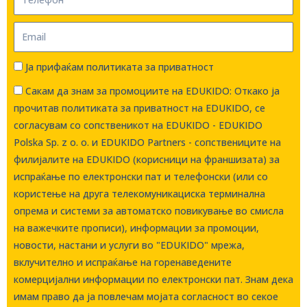
Ја прифаќам политиката за приватност
Сакам да знам за промоциите на EDUKIDO: Откако ја
прочитав политиката за приватност на EDUKIDO, се
согласувам со сопственикот на EDUKIDO - EDUKIDO
Polska Sp. z o. о. и EDUKIDO Partners - сопствениците на
филијалите на EDUKIDO (корисници на франшизата) за
испраќање по електронски пат и телефонски (или со
користење на друга телекомуникациска терминална
опрема и системи за автоматско повикување во смисла
на важечките прописи), информации за промоции,
новости, настани и услуги во "EDUKIDO" мрежа,
вклучително и испраќање на горенаведените
комерцијални информации по електронски пат. Знам дека
имам право да ја повлечам мојата согласност во секое