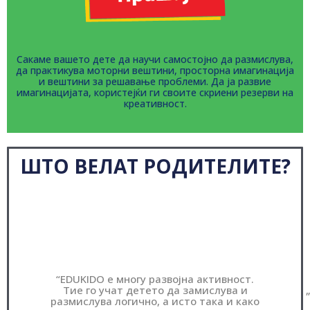
Сакаме вашето дете да научи самостојно да размислува,
да практикува моторни вештини, просторна имагинација
и вештини за решавање проблеми. Да ја развие
имагинацијата, користејќи ги своите скриени резерви на
креативност.
ШТО ВЕЛАТ РОДИТЕЛИТЕ?
“EDUKIDO е многу развојна активност.
Тие го учат детето да замислува и
размислува логично, а исто така и како