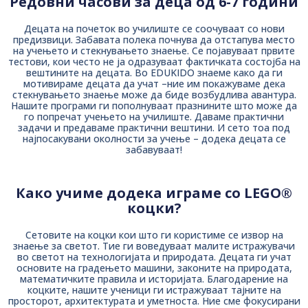
Редовни часови за деца од 6-7 години
Децата на почеток во училиште се соочуваат со нови
предизвици. Забавата полека почнува да отстапува место
на учењето и стекнувањето знаење. Се појавуваат првите
тестови, кои често не ја одразуваат фактичката состојба на
вештините на децата. Во EDUKIDO знаеме како да ги
мотивираме децата да учат –ние им покажуваме дека
стекнувањето знаење може да биде возбудлива авантура.
Нашите програми ги пополнуваат празнините што може да
го попречат учењето на училиште. Даваме практични
задачи и предаваме практични вештини. И сето тоа под
најпосакувани околности за учење – додека децата се
забавуваат!
Како учиме додека играме со LEGO®
коцки?
Сетовите на коцки кои што ги користиме се извор на
знаење за светот. Тие ги воведуваат малите истражувачи
во светот на технологијата и природата. Децата ги учат
основите на градењето машини, законите на природата,
математичките правила и историјата. Благодарение на
коцките, нашите ученици ги истражуваат тајните на
просторот, архитектурата и уметноста. Ние сме фокусирани