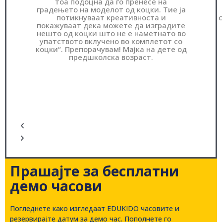
тоа подоцна да го пренесе на
градењето на моделот од коцки. Тие ја
потикнуваат креативноста и
покажуваат дека можете да изградите
нешто од коцки што не е наметнато во
упатството вклучено во комплетот со
коцки“. Препорачувам! Мајка на дете од
предшколска возраст.
Прашајте за бесплатни
демо часови
Погледнете како изгледаат EDUKIDO часовите и
резервирајте датум за демо час. Пополнете го