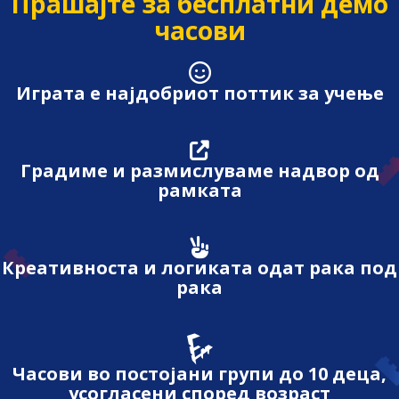
Прашајте за бесплатни демо
часови
Играта е најдобриот поттик за учење
Градиме и размислуваме надвор од
рамката
Креативноста и логиката одат рака под
рака
Часови во постојани групи до 10 деца,
усогласени според возраст