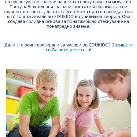
на пренесување знаење на децата преку пракса и искуство.
Преку забележување на зависностите и правилата кои
владеат во светот, децата лесно можат да го преведат она
што го доживеале во EDUKIDO во училишна теорија. Ова
создава солидна основа за понатамошно стекнување на
понапредно знаење.
Дали сте заинтересирани за часови во EDUKIDO?
Запишете
го Вашето дете сега!