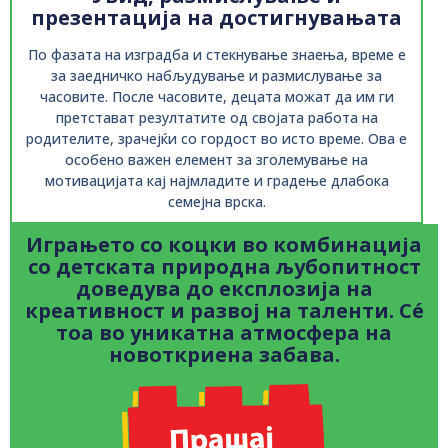
презентација на достигнувањата
По фазата на изградба и стекнување знаења, време е
за заедничко набљудување и размислување за
часовите. После часовите, децата можат да им ги
претстават резултатите од својата работа на
родителите, зрачејќи со гордост во исто време. Ова е
особено важен елемент за зголемување на
мотивацијата кај најмладите и градење длабока
семејна врска.
Играњето со коцки во комбинација
со детската природна љубопитност
доведува до експлозија на
креативност и развој на таленти. Сé
тоа во уникатна атмосфера на
новоткриена забава.