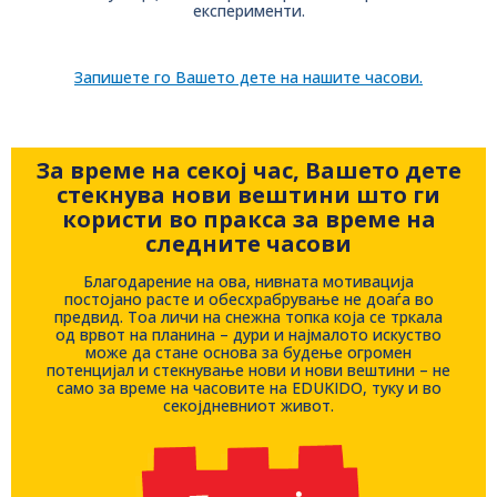
експерименти.
Запишете го Вашето дете на нашите часови.
За време на секој час, Вашето дете
стекнува нови вештини што ги
користи во пракса за време на
следните часови
Благодарение на ова, нивната мотивација
постојано расте и обесхрабрување не доаѓа во
предвид. Тоа личи на снежна топка која се тркала
од врвот на планина – дури и најмалото искуство
може да стане основа за будење огромен
потенцијал и стекнување нови и нови вештини – не
само за време на часовите на EDUKIDO, туку и во
секојдневниот живот.