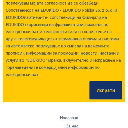
повлекувам мојата согласност да се обезбеди
Сопственикот на EDUKIDO - EDUKIDO Polska Sp. z o. о. и
EDUKIDOпартнерите- сопственици на филијали на
EDUKIDO (корисници на франшизата)испраќање по
електронски пат и телефонски (или со користење на
друга телекомуникациска терминална опрема и системи
за автоматско повикување во смисла на важечките
прописи), информации за промоции, новости, настани и
услуги во "EDUKIDO" мрежа, вклучително и испраќање на
горенаведените комерцијални информации по
електронски пат.
Испрати
Насловна
За нас