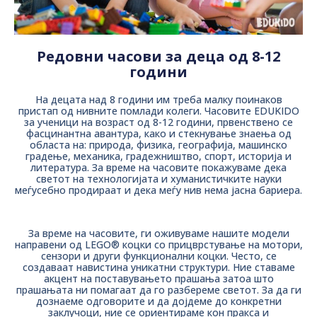
Редовни часови за деца од 8-12
години
На децата над 8 години им треба малку поинаков
пристап од нивните помлади колеги. Часовите EDUKIDO
за ученици на возраст од 8-12 години, првенствено се
фасцинантна авантура, како и стекнување знаења од
областа на: природа, физика, географија, машинско
градење, механика, градежништво, спорт, историја и
литература. За време на часовите покажуваме дека
светот на технологијата и хуманистичките науки
меѓусебно продираат и дека меѓу нив нема јасна бариера.
За време на часовите, ги оживуваме нашите модели
направени од LEGO® коцки со прицврстување на мотори,
сензори и други функционални коцки. Често, се
создаваат навистина уникатни структури. Ние ставаме
акцент на поставувањето прашања затоа што
прашањата ни помагаат да го разбереме светот. За да ги
дознаеме одговорите и да дојдеме до конкретни
заклучоци, ние се ориентираме кон пракса и