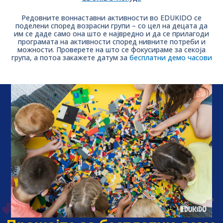
Редовните воннаставни активности во EDUKIDO се
поделени според возрасни групи – со цел на децата да
им се даде само она што е највредно и да се прилагоди
програмата на активности според нивните потреби и
можности. Проверете на што се фокусираме за секоја
група, а потоа закажете датум за
бесплатни демо часови