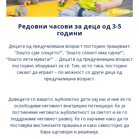
Редовни часови за деца од 3-5
години
Децата од предучилишна возраст постојано прашуваат:
“Зошто сјае сонцето?”, “Зошто слонот има сурла?”,
“Зошто лета мувата?” … Децата од предучилишна возраст
постојано зборуваат за сè. Тие, исто така, постојано
сакаат да играат – по можност со други деца од
предучилишна возраст.
Доведете го вашето љубопитно дете кај нас и ние ќе го
ослободиме неговиот внатрешен потенцијал. Ќе ја
поттикнеме неговата љубопитност за светот и ќе го
поддржиме неговиот развој. Ќе го научиме како да ги
поставува вистинските прашања и како самостојно да
бара одговори и решенија.