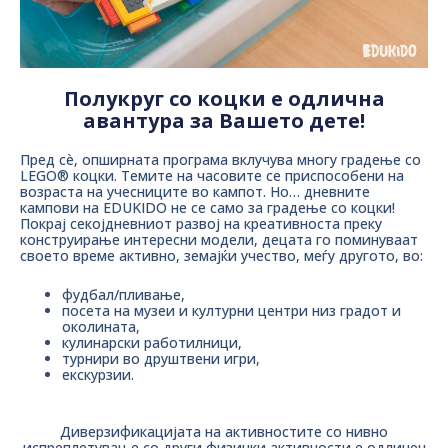
Полукруг со коцки е одлична
авантура за Вашето дете!
Пред сè, опширната програма вклучува многу градење со
LEGO® коцки. Темите на часовите се приспособени на
возраста на учесниците во кампот. Но… дневните
кампови на EDUKIDO не се само за градење со коцки!
Покрај секојдневниот развој на креативноста преку
конструирање интересни модели, децата го поминуваат
своето време активно, земајќи учество, меѓу другото, во:
фудбал/пливање,
посета на музеи и културни центри низ градот и
околината,
кулинарски работилници,
турнири во друштвени игри,
екскурзии.
Диверзификацијата на активностите со нивно
испреплетување со други физички активности е одличен