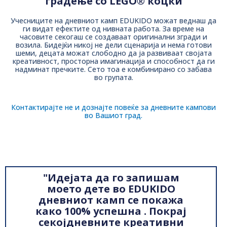
градење со LEGO® коцки
Учесниците на дневниот камп EDUKIDO можат веднаш да
ги видат ефектите од нивната работа. За време на
часовите секогаш се создаваат оригинални згради и
возила. Бидејќи никој не дели сценарија и нема готови
шеми, децата можат слободно да ја развиваат својата
креативност, просторна имагинација и способност да ги
надминат пречките. Сето тоа е комбинирано со забава
во групата.
Контактирајте не и дознајте повеќе за дневните кампови
во Вашиот град.
"Идејата да го запишам
моето дете во EDUKIDO
дневниот камп се покажа
како 100% успешна . Покрај
секојдневните креативни