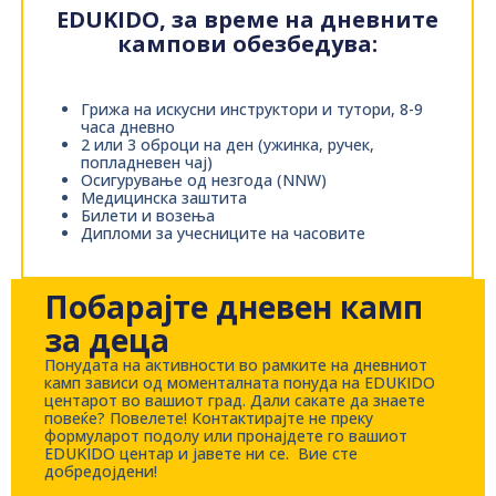
EDUKIDO, за време на дневните
кампови обезбедува:
Грижа на искусни инструктори и тутори, 8-9
часа дневно
2 или 3 оброци на ден (ужинка, ручек,
попладневен чај)
Осигурување од незгода (NNW)
Медицинска заштита
Билети и возења
Дипломи за учесниците на часовите
Побарајте дневен камп
за деца
Понудата на активности во рамките на дневниот
камп зависи од моменталната понуда на EDUKIDO
центарот во вашиот град. Дали сакате да знаете
повеќе? Повелете! Контактирајте не преку
формуларот подолу или пронајдете го вашиот
EDUKIDO центар и јавете ни се. Вие сте
добредојдени!