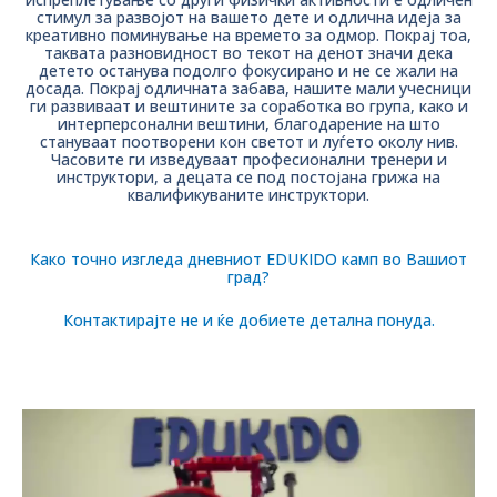
стимул за развојот на вашето дете и одлична идеја за
креативно поминување на времето за одмор. Покрај тоа,
таквата разновидност во текот на денот значи дека
детето останува подолго фокусирано и не се жали на
досада. Покрај одличната забава, нашите мали учесници
ги развиваат и вештините за соработка во група, како и
интерперсонални вештини, благодарение на што
стануваат поотворени кон светот и луѓето околу нив.
Часовите ги изведуваат професионални тренери и
инструктори, а децата се под постојана грижа на
квалификуваните инструктори.
Како точно изгледа дневниот EDUKIDO камп во Вашиот
град?
Контактирајте не и ќе добиете детална понуда.