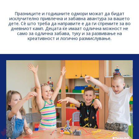
Празниците и годишните одмори можат да бидат
исклучително привлечна и забавна авантура за вашето
дете. Сè што треба да направите е да ги спремите за во
дневниот камп. Децата ќе имаат одлична можност не
само за одлична забава, туку и за развивање на
креативност и логично размислување.