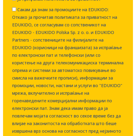
Сакам да знам за промоциите на EDUKIDO:
Откако ја прочитав политиката за приватност на
EDUKIDO, се согласувам со сопственикот на
EDUKIDO - EDUKIDO Polska Sp. z o. о. и EDUKIDO
Partners - сопствениците на филијалите на
EDUKIDO (корисници на франшизата) за испраќање
по електронски пат и телефонски (или со
користење на друга телекомуникациска терминална
опрема и системи за автоматско повикување во
смисла на важечките прописи), информации за
промоции, новости, настани и услуги во "EDUKIDO"
мрежа, вклучително и испраќање на
горенаведените комерцијални информации по
електронски пат. Знам дека имам право да ја
повлечам мојата согласност во секое време без да
влијае на законитоста на обработката што беше
извршена врз основа на согласност пред нејзиното