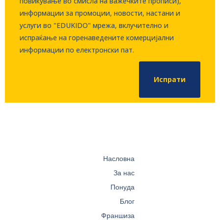
повикување во смисла на важечките прописи),
информации за промоции, новости, настани и
услуги во "EDUKIDO" мрежа, вклучително и
испраќање на горенаведените комерцијални
информации по електронски пат.
Испрати
Насловна
За нас
Понуда
Блог
Франшиза