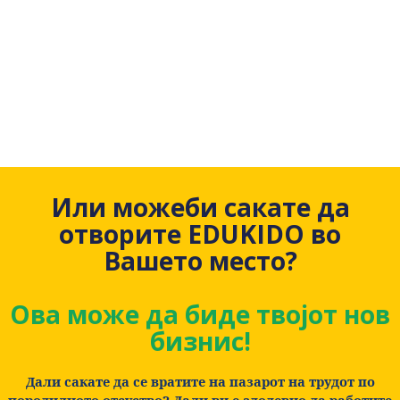
Или можеби сакате да
отворите EDUKIDO во
Вашето место?
Ова може да биде твојот нов
бизнис!
Дали сакате да се вратите на пазарот на трудот по
породилното отсуство? Дали ви е здодевно да работите