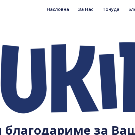
Насловна
За Нас
Понуда
Бл
 благодариме за Ваш