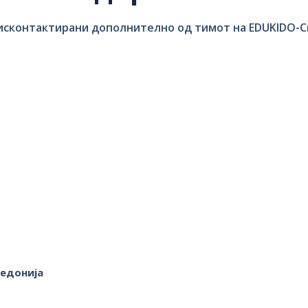
 исконтактирани дополнително од тимот на EDUKIDO-С
кедонија